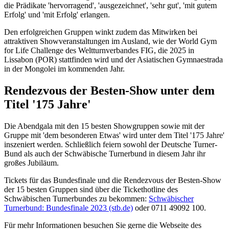
die Prädikate 'hervorragend', 'ausgezeichnet', 'sehr gut', 'mit gutem
Erfolg' und 'mit Erfolg' erlangen.
Den erfolgreichen Gruppen winkt zudem das Mitwirken bei
attraktiven Showveranstaltungen im Ausland, wie der World Gym
for Life Challenge des Weltturnverbandes FIG, die 2025 in
Lissabon (POR) stattfinden wird und der Asiatischen Gymnaestrada
in der Mongolei im kommenden Jahr.
Rendezvous der Besten-Show unter dem
Titel '175 Jahre'
Die Abendgala mit den 15 besten Showgruppen sowie mit der
Gruppe mit 'dem besonderen Etwas' wird unter dem Titel '175 Jahre'
inszeniert werden. Schließlich feiern sowohl der Deutsche Turner-
Bund als auch der Schwäbische Turnerbund in diesem Jahr ihr
großes Jubiläum.
Tickets für das Bundesfinale und die Rendezvous der Besten-Show
der 15 besten Gruppen sind über die Tickethotline des
Schwäbischen Turnerbundes zu bekommen:
Schwäbischer
Turnerbund: Bundesfinale 2023 (stb.de)
oder 0711 49092 100.
Für mehr Informationen besuchen Sie gerne die Webseite des