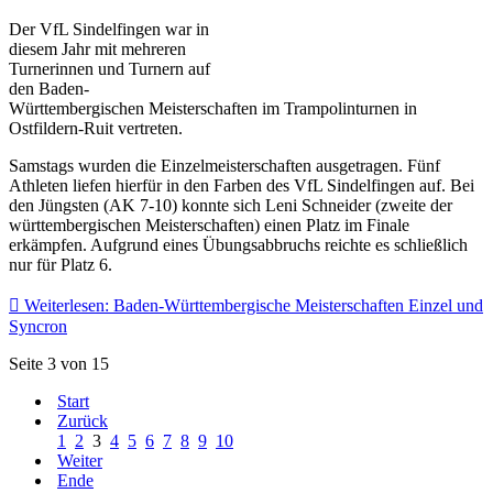
Der VfL Sindelfingen war in
diesem Jahr mit mehreren
Turnerinnen und Turnern auf
den Baden-
Württembergischen Meisterschaften im Trampolinturnen in
Ostfildern-Ruit vertreten.
Samstags wurden die Einzelmeisterschaften ausgetragen. Fünf
Athleten liefen hierfür in den Farben des VfL Sindelfingen auf. Bei
den Jüngsten (AK 7-10) konnte sich Leni Schneider (zweite der
württembergischen Meisterschaften) einen Platz im Finale
erkämpfen. Aufgrund eines Übungsabbruchs reichte es schließlich
nur für Platz 6.
Weiterlesen: Baden-Württembergische Meisterschaften Einzel und
Syncron
Seite 3 von 15
Start
Zurück
1
2
3
4
5
6
7
8
9
10
Weiter
Ende