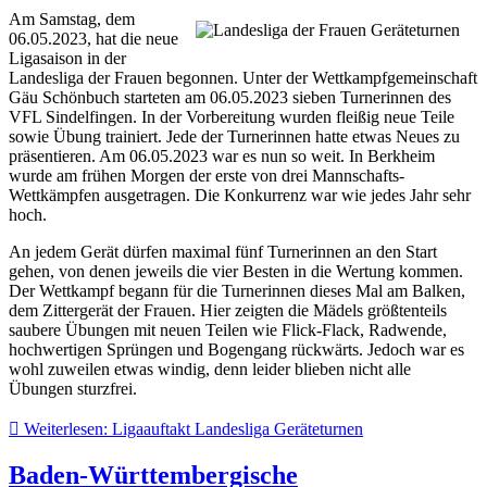
Am Samstag, dem
06.05.2023, hat die neue
Ligasaison in der
Landesliga der Frauen begonnen. Unter der Wettkampfgemeinschaft
Gäu Schönbuch starteten am 06.05.2023 sieben Turnerinnen des
VFL Sindelfingen. In der Vorbereitung wurden fleißig neue Teile
sowie Übung trainiert. Jede der Turnerinnen hatte etwas Neues zu
präsentieren. Am 06.05.2023 war es nun so weit. In Berkheim
wurde am frühen Morgen der erste von drei Mannschafts-
Wettkämpfen ausgetragen. Die Konkurrenz war wie jedes Jahr sehr
hoch.
An jedem Gerät dürfen maximal fünf Turnerinnen an den Start
gehen, von denen jeweils die vier Besten in die Wertung kommen.
Der Wettkampf begann für die Turnerinnen dieses Mal am Balken,
dem Zittergerät der Frauen. Hier zeigten die Mädels größtenteils
saubere Übungen mit neuen Teilen wie Flick-Flack, Radwende,
hochwertigen Sprüngen und Bogengang rückwärts. Jedoch war es
wohl zuweilen etwas windig, denn leider blieben nicht alle
Übungen sturzfrei.
Weiterlesen: Ligaauftakt Landesliga Geräteturnen
Baden-Württembergische